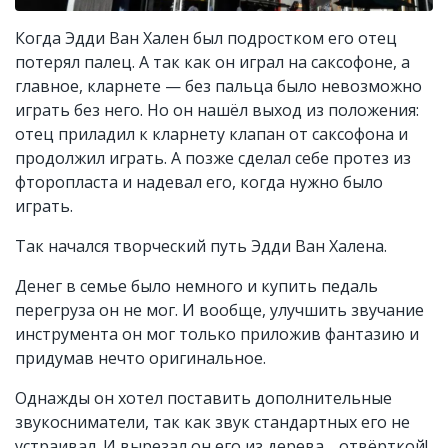
Когда Эдди Ван Хален был подростком его отец
потерял палец. А так как он играл на саксофоне, а
главное, кларнете — без пальца было невозможно
играть без него. Но он нашёл выход из положения:
отец приладил к кларнету клапан от саксофона и
продолжил играть. А позже сделал себе протез из
фторопласта и надевал его, когда нужно было
играть.
Так начался творческий путь Эдди Ван Халена.
Денег в семье было немного и купить педаль
перегруза он не мог. И вообще, улучшить звучание
инструмента он мог только приложив фантазию и
придумав нечто оригинальное.
Однажды он хотел поставить дополнительные
звукосниматели, так как звук стандартных его не
устраивал. И вырезал он его из дерева… отвёрткой!