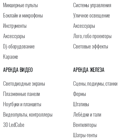
Микшерные пульты
Системы управления
Бэклайн и микрофоны
Уличное освещение
Инструменты
Аксессуары
Аксессуары
Лого, гобо проекторы
Dj-оборудование
Световые эффекты
Караоке
АРЕНДА ВИДЕО
АРЕНДА ЖЕЛЕЗА
Светодиодные экраны
Сцены, подиумы, станки
Плазменные панели
Фермы
Ноутбуки и планшеты
Штативы
Видеопульты, контроллеры
Лебёдки и тали
3D LedCube
Вентиляторы
Шатры-тенты