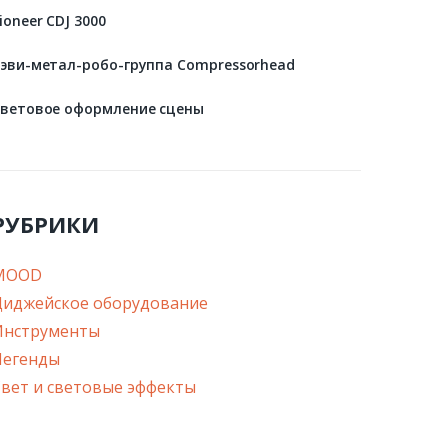
ioneer CDJ 3000
эви-метал-робо-группа Compressorhead
ветовое оформление сцены
РУБРИКИ
MOOD
Диджейское оборудование
Инструменты
Легенды
вет и световые эффекты