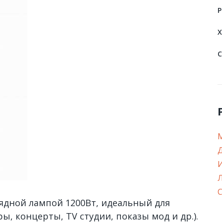
P
Х
С
С
рядной лампой 1200Вт, идеальный для
, концерты, TV cтудии, показы мод и др.).