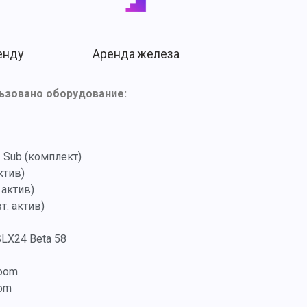
енду
Аренда железа
ьзовано оборудование:
2 Sub (комплект)
ктив)
 актив)
т. актив)
LX24 Beta 58
Zoom
om