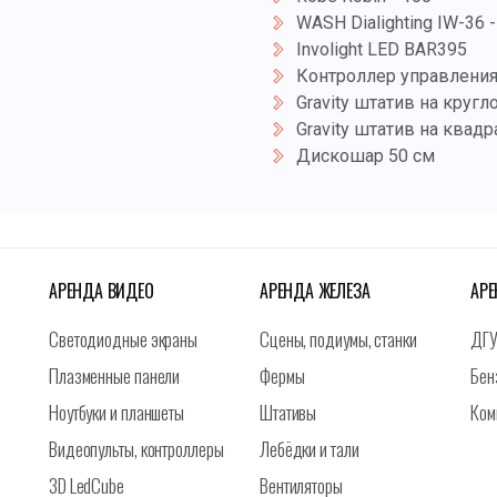
WASH Dialighting IW-36 
Involight LED BAR395
Контроллер управления 
Gravity штатив на круг
Gravity штатив на квад
Дискошар 50 см
АРЕНДА ВИДЕО
АРЕНДА ЖЕЛЕЗА
АРЕ
Светодиодные экраны
Сцены, подиумы, станки
ДГУ
Плазменные панели
Фермы
Бен
Ноутбуки и планшеты
Штативы
Ком
Видеопульты, контроллеры
Лебёдки и тали
3D LedCube
Вентиляторы