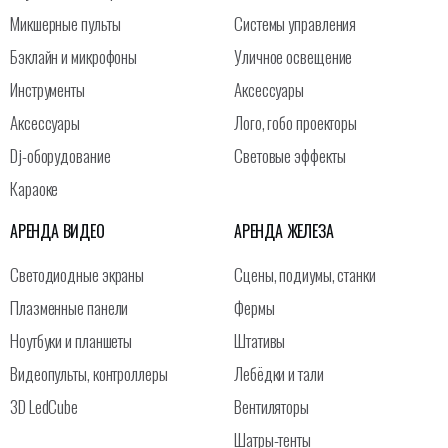
Микшерные пульты
Системы управления
Бэклайн и микрофоны
Уличное освещение
Инструменты
Аксессуары
Аксессуары
Лого, гобо проекторы
Dj-оборудование
Световые эффекты
Караоке
АРЕНДА ВИДЕО
АРЕНДА ЖЕЛЕЗА
Светодиодные экраны
Сцены, подиумы, станки
Плазменные панели
Фермы
Ноутбуки и планшеты
Штативы
Видеопульты, контроллеры
Лебёдки и тали
3D LedCube
Вентиляторы
Шатры-тенты