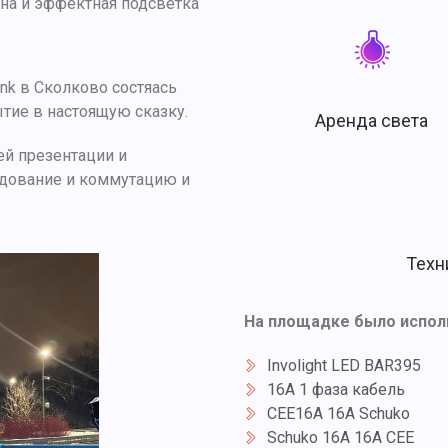
ина и эффектная подсветка
ink в Сколково состяась
ытие в настоящую сказку.
Аренда света
й презентации и
удование и коммутацию и
Техн
На площадке было испол
Involight LED BAR395
16A 1 фаза кабель
CEE16A 16A Schuko
Schuko 16A 16A CEE