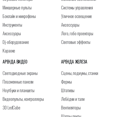
Микшерные пульты
Системы управления
Бэклайн и микрофоны
Уличное освещение
Инструменты
Аксессуары
Аксессуары
Лого, гобо проекторы
Dj-оборудование
Световые эффекты
Караоке
АРЕНДА ВИДЕО
АРЕНДА ЖЕЛЕЗА
Светодиодные экраны
Сцены, подиумы, станки
Плазменные панели
Фермы
Ноутбуки и планшеты
Штативы
Видеопульты, контроллеры
Лебёдки и тали
3D LedCube
Вентиляторы
Шатры-тенты