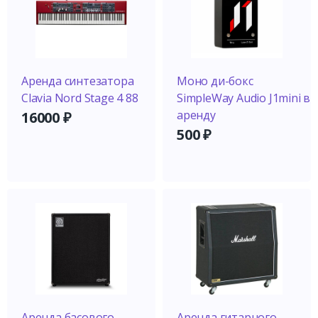
Аренда синтезатора
Моно ди-бокс
Clavia Nord Stage 4 88
SimpleWay Audio J1mini в
аренду
16000
₽
500
₽
Аренда басового
Аренда гитарного