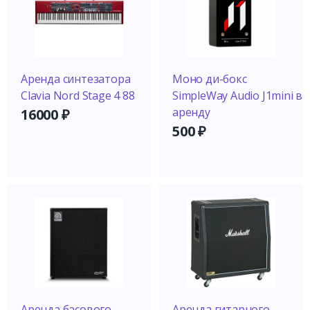
Аренда синтезатора
Моно ди-бокс
Clavia Nord Stage 4 88
SimpleWay Audio J1mini в
аренду
16000
₽
500
₽
Аренда басового
Аренда гитарного