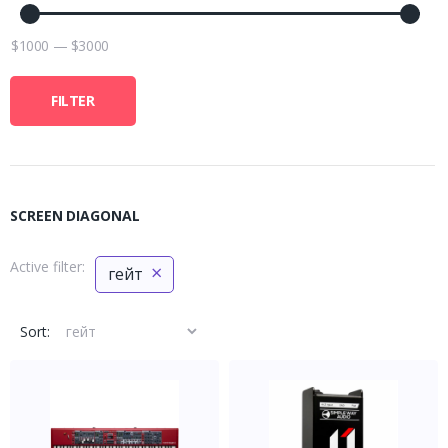
$
1000
—
$
3000
FILTER
SCREEN DIAGONAL
Active filter:
×
гейт
Sort: