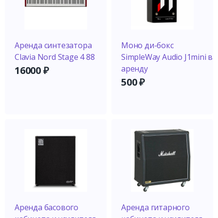
Аренда синтезатора
Моно ди-бокс
Clavia Nord Stage 4 88
SimpleWay Audio J1mini в
аренду
16000
₽
500
₽
Аренда басового
Аренда гитарного