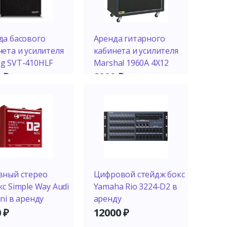
да басового
Аренда гитарного
нета и усилителя
кабинета и усилителя
g SVT-410HLF
Marshal 1960A 4X12
0
₽
2000
₽
вный стерео
Цифровой стейдж бокс
с Simple Way Audi
Yamaha Rio 3224-D2 в
ni в аренду
аренду
0
₽
12000
₽