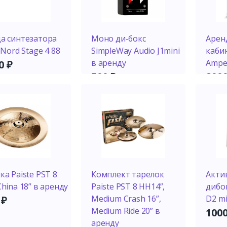
а синтезатора
Моно ди-бокс
Арен
 Nord Stage 4 88
SimpleWay Audio J1mini
каби
в аренду
Ampe
00
₽
500
₽
200
ка Paiste PST 8
Комплект тарелок
Акти
China 18” в аренду
Paiste PST 8 HH14”,
дибок
Medium Crash 16”,
D2 mi
0
₽
Medium Ride 20” в
100
аренду