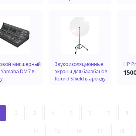
6000
₽
овой микшерный
Звукоизоляционные
HP P
 Yamaha DM7 в
экраны для барабанов
150
у
Round Shield в аренду
00
₽
3000
₽
–
5000
₽
2
3
4
5
6
7
8
14
15
16
17
18