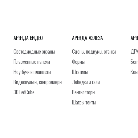
АРЕНДА ВИДЕО
АРЕНДА ЖЕЛЕЗА
АРЕ
Светодиодные экраны
Сцены, подиумы, станки
ДГУ
Плазменные панели
Фермы
Бен
Ноутбуки и планшеты
Штативы
Ком
Видеопульты, контроллеры
Лебёдки и тали
3D LedCube
Вентиляторы
Шатры-тенты