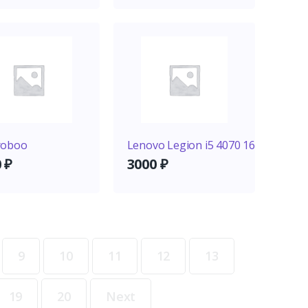
roboo
Lenovo Legion i5 4070 16
0
₽
3000
₽
9
10
11
12
13
19
20
Next