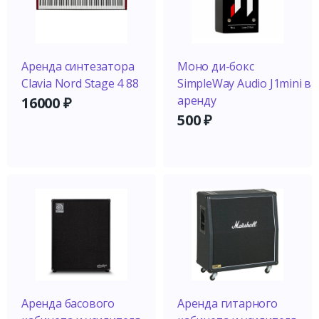
Аренда синтезатора
Моно ди-бокс
Clavia Nord Stage 4 88
SimpleWay Audio J1mini в
аренду
16000
₽
500
₽
Аренда басового
Аренда гитарного