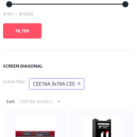
$
100
—
$
10000
FILTER
SCREEN DIAGONAL
Active filter:
×
CEE16A 3x16A CEE
Sort: