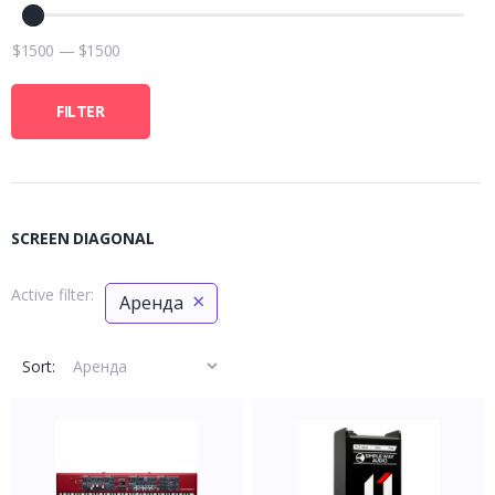
$
1500
—
$
1500
FILTER
SCREEN DIAGONAL
Active filter:
×
Аренда
Sort: