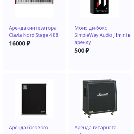
Аренда синтезатора
Моно ди-бокс
Clavia Nord Stage 4 88
SimpleWay Audio J1mini в
аренду
16000
₽
500
₽
Аренда басового
Аренда гитарного