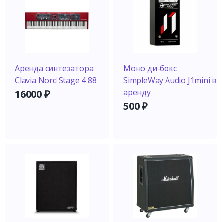
Аренда синтезатора
Моно ди-бокс
Clavia Nord Stage 4 88
SimpleWay Audio J1mini в
аренду
16000
₽
500
₽