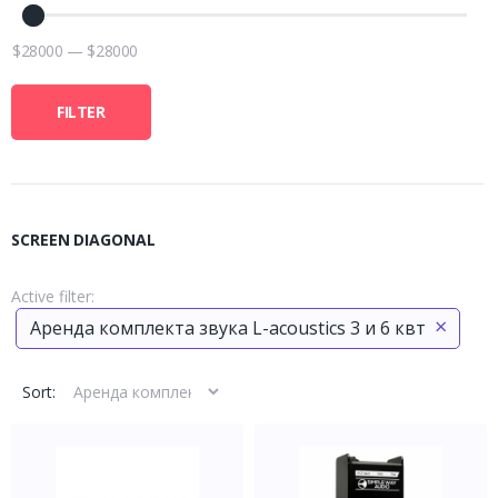
$
28000
—
$
28000
FILTER
SCREEN DIAGONAL
Active filter:
×
Аренда комплекта звука L-acoustics 3 и 6 квт
Sort: