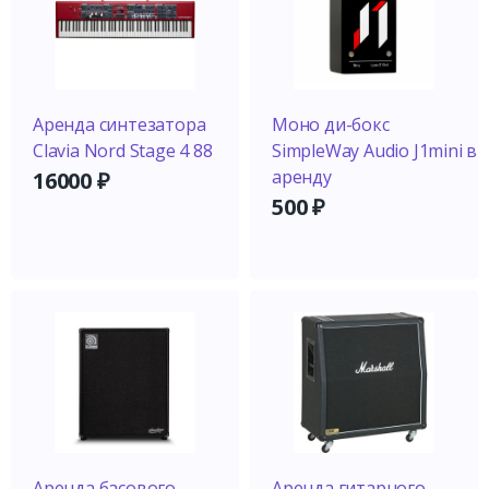
Аренда синтезатора
Моно ди-бокс
Clavia Nord Stage 4 88
SimpleWay Audio J1mini в
аренду
16000
₽
500
₽
Аренда басового
Аренда гитарного