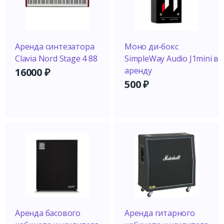
Аренда синтезатора
Моно ди-бокс
Clavia Nord Stage 4 88
SimpleWay Audio J1mini в
аренду
16000
₽
500
₽
Аренда басового
Аренда гитарного