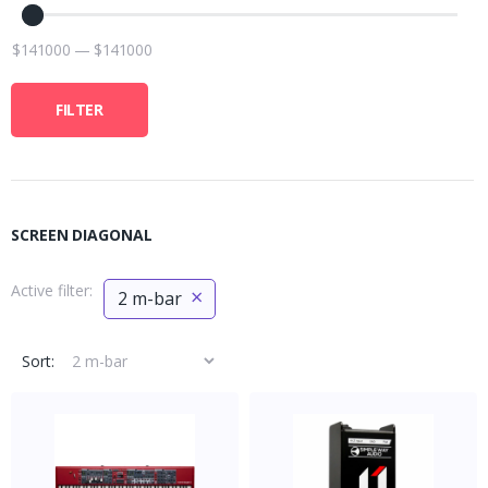
$
141000
—
$
141000
FILTER
SCREEN DIAGONAL
Active filter:
×
2 m-bar
Sort: